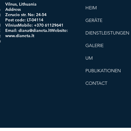
Vilnus, Lithuania
HEIM
ogi
Address
 code:
Zerucio str. No: 24-54
in:
Post code: LT-04114
GERÄTE
obile:
VilniusMobile: +370 61129641
mail:
Email:
diana@dianeta.ltWebsite
:
DIENSTLEISTUNGEN
d.comWe
www.dianeta.lt
oro.com
GALERIE
UM
PUBLIKATIONEN
CONTACT