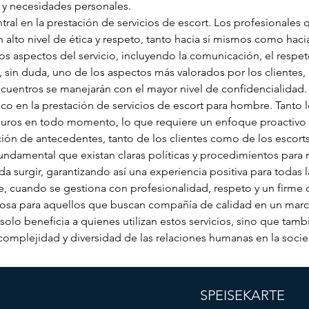
 y necesidades personales.
tral en la prestación de servicios de escort. Los profesionales 
to nivel de ética y respeto, tanto hacia sí mismos como hacia s
os aspectos del servicio, incluyendo la comunicación, el respeto 
s, sin duda, uno de los aspectos más valorados por los clientes
encuentros se manejarán con el mayor nivel de confidencialidad.
ico en la prestación de servicios de escort para hombre. Tanto 
uros en todo momento, lo que requiere un enfoque proactivo p
cación de antecedentes, tanto de los clientes como de los escort
undamental que existan claras políticas y procedimientos para m
surgir, garantizando así una experiencia positiva para todas la
e, cuando se gestiona con profesionalidad, respeto y un firme
aliosa para aquellos que buscan compañía de calidad en un mar
olo beneficia a quienes utilizan estos servicios, sino que tamb
complejidad y diversidad de las relaciones humanas en la soci
SPEISEKARTE