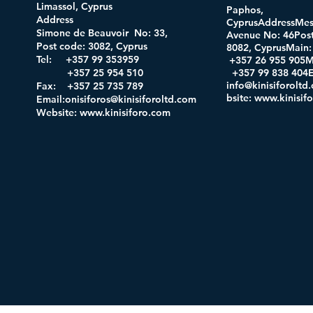
Limassol, Cyprus
Paphos,
Address
CyprusAddressMes
Simone de Beauvoir No: 33,
Avenue No: 46Post
Post code: 3082, Cyprus
8082, CyprusMa
Tel: +357 99 353959
+357 26 955 905M
+357 25 954 510
+357 99 838 404E
info@kinisiforolt
Fax: +357 25 735 789
bsite
:
www.kinisif
Email:onisiforos@kinisiforoltd.com
Website:
www.kinisiforo.com