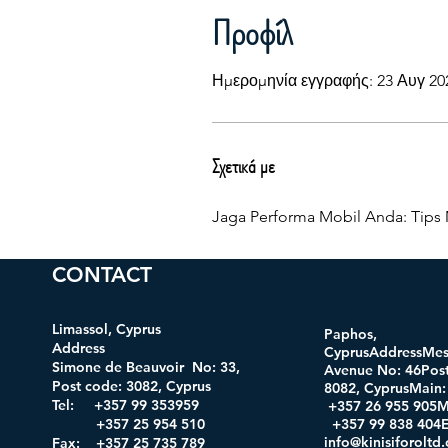
Προφίλ
Ημερομηνία εγγραφής: 23 Αυγ 20
Σχετικά με
Jaga Performa Mobil Anda: Tips 
CONTACT
Limassol, Cyprus
Paphos,
Address
CyprusAddressMes
Simone de Beauvoir No: 33,
Avenue No: 46Post
Post code: 3082, Cyprus
8082, CyprusMa
Tel: +357 99 353959
+357 26 955 905M
+357 25 954 510
+357 99 838 404E
info@kinisiforolt
Fax: +357 25 735 789