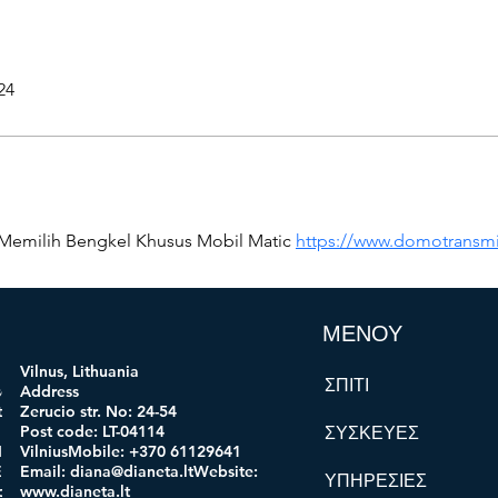
24
Memilih Bengkel Khusus Mobil Matic 
https://www.domotransmi
ΜΕΝΟΥ
Vilnus, Lithuania
ΣΠΙΤΙ
ogi
Address
 code:
Zerucio str. No: 24-54
in:
Post code: LT-04114
ΣΥΣΚΕΥΕΣ
obile:
VilniusMobile: +370 61129641
mail:
Email:
diana@dianeta.ltWebsite
:
ΥΠΗΡΕΣΙΕΣ
d.comWe
www.dianeta.lt