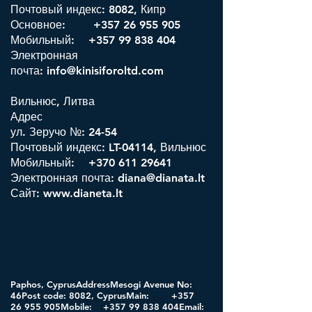
Почтовый индекс: 8082, Кипр
Основное:
+357 26 955 905
Мобильный: +357 99 838 404
Электронная
почта:
info@kinisiforoltd.com
Вильнюс, Литва
Адрес
ул. Зеручо №: 24-54
Почтовый индекс: LT-04114, Вильнюс
Мобильный:
+370 611 29641
Электронная почта:
diana@dianata.lt
Сайт:
www.dianeta.lt
Paphos, CyprusAddressMesogi Avenue No:
46Post code: 8082, CyprusMain:
+357
26 955
905Mobile:
+357 99 838
404Email: