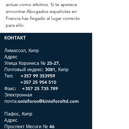
actuar como árbitros. Si te apetece 
encontrar Abogados españoles en 
Francia has llegado al lugar correcto 
para ello.
КОНТАКТ
Лимассол, Кипр
Адрес
Улица Корониса № 25-27,
Почтовый индекс: 3081, Кипр
Тел:
+357 99 353959
+357 25 954 510
Факс: +357 25 735 789
Электронная
почта:onisiforos@kinisiforoltd.com
Пафос, Кипр
Адрес
Проспект Месоги № 46