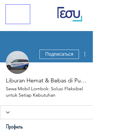
Другие действия
Подписаться
Liburan Hemat & Bebas di Pulau Seribu Masjid: Solusi Sewa Mobil Lombok Murah dan Praktis dari Bandara
Sewa Mobil Lombok: Solusi Fleksibel
untuk Setiap Kebutuhan
Профиль