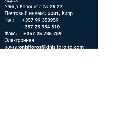
Улица Корониса № 25-27,
Почтовый индекс: 3081, Кипр
Тел:
+357 99 353959
+357 25 954 510
Факс: +357 25 735 789
Электронная
почта:onisiforos@kinisiforoltd.com
Пафос, Кипр
Адрес
Проспект Месоги № 46
Почтовый индекс: 8082, Кипр
Основное:
+357 26 955 905
Мобильный: +357 99 838 404
Электронная
почта:
info@kinisiforoltd.com
Вильнюс, Литва
Адрес
ул. Зеручо №: 24-54