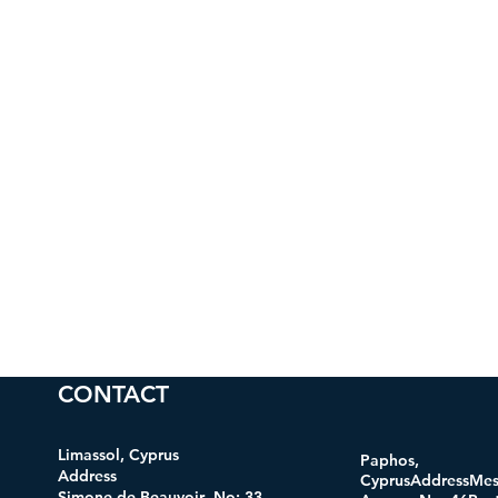
CONTACT
Limassol, Cyprus
Paphos,
Address
CyprusAddressMes
Simone de Beauvoir No: 33,