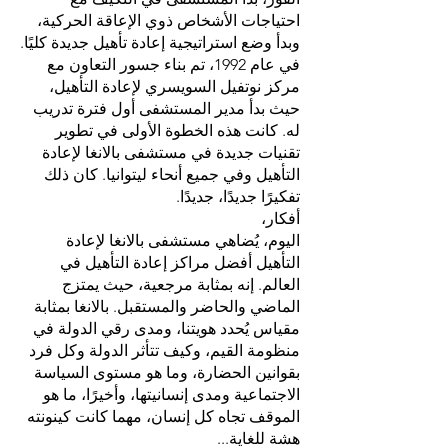
احتياجات الأشخاص ذوي الإعاقة الحركية،
وبدأ وضع استراتيجية إعادة تأهيل جديدة كليًا.
في عام 1992، تم بناء جسور التعاون مع
مركز نوتفيل السويسري لإعادة التأهيل،
حيث بدأ مدير المستشفى أول فترة تدريب
له. كانت هذه الخطوة الأولى في تطوير
تقنيات جديدة في مستشفى بالانغا لإعادة
التأهيل وفي جميع أنحاء ليتوانيا. كان ذلك
تفكيرًا جديدًا، جديدًا.
أفكار،
اليوم، يُضاهي مستشفى بالانغا لإعادة
التأهيل أفضل مراكز إعادة التأهيل في
العالم. إنه بمثابة مرجعية، حيث يمتزج
الماضي والحاضر والمستقبل. بالانغا بمثابة
مقياس يُحدد هويتنا، ومدى رقي الدولة في
منظومة القيم، وكيف تتأثر الدولة وكل فرد
بقوانين الحضارة، وما هو مستوى السياسة
الاجتماعية ومدى إنسانيتها، وأخيرًا، ما هو
الموقف تجاه كل إنسان، مهما كانت كينونته
هشة للغاية...