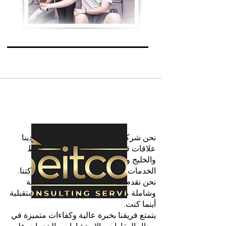
نحن شركة قبرصية مقرها ليماسول ولدينا
علاقات قوية في منطقة الشرق الأوسط
والخليج وشمال أفريقيا بالكامل بفضل
الخدمات والاستشارات التي تقدمها شركتنا.
نحن نقدم نصائح ممتازة وخدمة مخصصة
وشاملة من AZ فيما يتعلق بخطتك المستقبلية
أينما كنت.
يتمتع فريقنا بخبرة عالية وكفاءات متميزة في