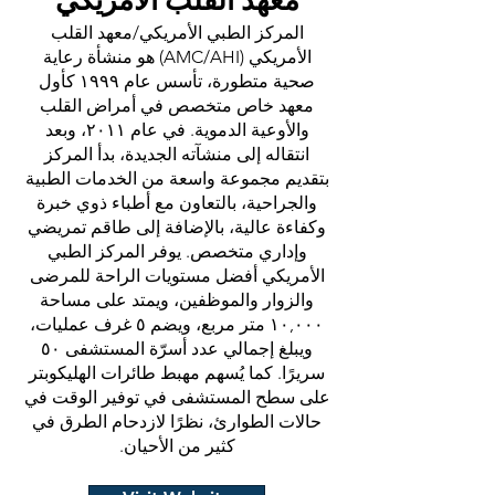
معهد القلب الأمريكي
المركز الطبي الأمريكي/معهد القلب
الأمريكي (AMC/AHI) هو منشأة رعاية
صحية متطورة، تأسس عام ١٩٩٩ كأول
معهد خاص متخصص في أمراض القلب
والأوعية الدموية. في عام ٢٠١١، وبعد
انتقاله إلى منشآته الجديدة، بدأ المركز
بتقديم مجموعة واسعة من الخدمات الطبية
والجراحية، بالتعاون مع أطباء ذوي خبرة
وكفاءة عالية، بالإضافة إلى طاقم تمريضي
وإداري متخصص. يوفر المركز الطبي
الأمريكي أفضل مستويات الراحة للمرضى
والزوار والموظفين، ويمتد على مساحة
١٠,٠٠٠ متر مربع، ويضم ٥ غرف عمليات،
ويبلغ إجمالي عدد أسرّة المستشفى ٥٠
سريرًا. كما يُسهم مهبط طائرات الهليكوبتر
على سطح المستشفى في توفير الوقت في
حالات الطوارئ، نظرًا لازدحام الطرق في
كثير من الأحيان.