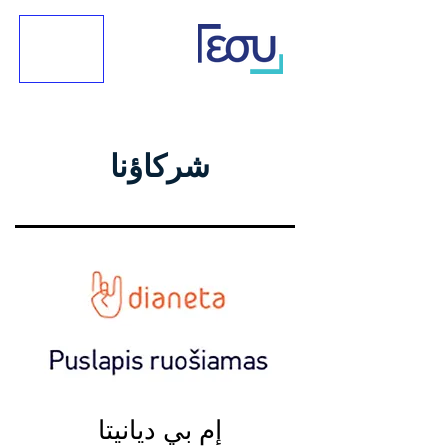
شركاؤنا
إم بي ديانيتا