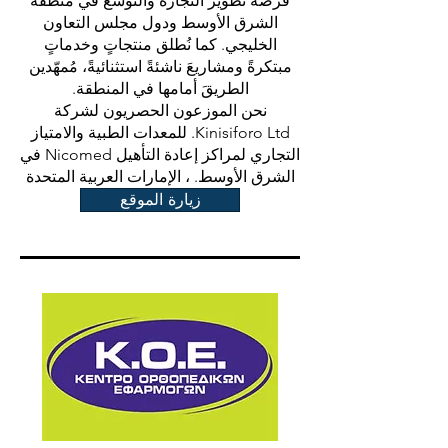
فرصة تطوير التجارة والتوسع في منطقة
الشرق الأوسط ودول مجلس التعاون
الخليجي. كما نُطلق منتجاتٍ وخدماتٍ
مبتكرةً ومشاريعَ ناشئةً استثنائيةً، مُمهّدين
الطريقَ أمامها في المنطقة.
نحن الموزعون الحصريون لشركة
Kinisiforo Ltd. للمعدات الطبية والامتياز
التجاري لمراكز إعادة التأهيل Nicomed في
الشرق الأوسط. ، الإمارات العربية المتحدة
زيارة الموقع