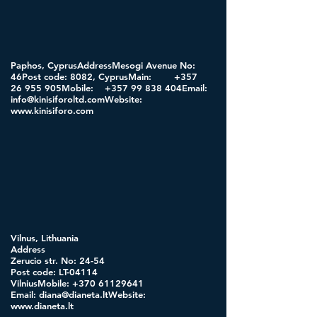
Paphos, CyprusAddressMesogi Avenue No:
46Post code: 8082, CyprusMain:
+357
26 955
905Mobile:
+357 99 838
404Email:
info@kinisiforoltd.comWebsite
:
www.kinisiforo.com
Vilnus, Lithuania
Address
Zerucio str. No: 24-54
Post code: LT-04114
VilniusMobile:
+370 61129641
Email:
diana@dianeta.ltWebsite
:
www.dianeta.lt