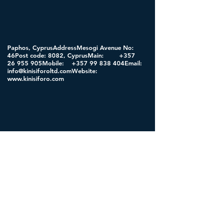
Paphos, CyprusAddressMesogi Avenue No:
46Post code: 8082, CyprusMain:
+357
26 955
905Mobile:
+357 99 838
404Email:
info@kinisiforoltd.comWebsite
:
www.kinisiforo.com
Vilnus, Lithuania
Address
Zerucio str. No: 24-54
Post code: LT-04114
VilniusMobile:
+370 61129641
Email:
diana@dianeta.ltWebsite
:
www.dianeta.lt