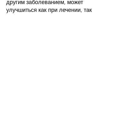
другим заболеванием, может
улучшиться как при лечении, так
и по мере улучшения состояния.
Насколько успешна
логопедия?
Уровень успеха логопедической
терапии варьируется в
зависимости от подлежащего
лечению расстройства и
возрастных групп. Когда вы
начинаете логопедическую
терапию, это также может
повлиять на результат.
Логопедия для маленьких детей
была
показанНадежный
источник
для достижения