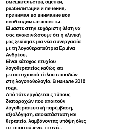
вмешательства, оценки,
реабилитации и лечения,
принимая во внимание все
необходимые аспекты.
Είμαστε στην ευχάριστη θέση να
σας ανακοινώσουμε ότι η κλινική
μας ξεκίνησε μια νέα συνεργασία
με τη λογοθεραπεύτρια Ερμίνα
Ανδρέου,
Είναι κάτοχος πτυχίου
λογοθεραπείας καθώς και
μεταπτυχιακού τίτλου σπουδών
στη λογοπαθολογία. В начале 2018
года.
Από τότε εργάζεται ς τύπους
διαταραχών που απαιτούν
λογοθεραπευτική παρέμβαση,
αξιολόγηση, αποκατάσταση και
θεραπεία, λαμβάνοντας υπόψη όλες
τις απαιτούμενες πτυχές.