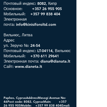
Почтовый индекс: 8082, Кипр
Основное:
+357 26 955 905
Мобильный: +357 99 838 404
Электронная
почта:
info@kinisiforoltd.com
Вильнюс, Литва
Адрес
ул. Зеручо №: 24-54
Почтовый индекс: LT-04114, Вильнюс
Мобильный:
+370 611 29641
Электронная почта:
diana@dianata.lt
Сайт:
www.dianeta.lt
Paphos, CyprusAddressMesogi Avenue No:
46Post code: 8082, CyprusMain:
+357
26 955
905Mobile:
+357 99 838
404Email: