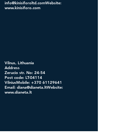
info@kinisiforoltd.comWebsite
:
www.kinisiforo.com
Vilnus, Lithuania
Address
Zerucio str. No: 24-54
Post code: LT-04114
VilniusMobile:
+370 61129641
Email:
diana@dianeta.ltWebsite
:
www.dianeta.lt