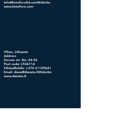
info@kinisiforoltd.comWebsite
:
www.kinisiforo.com
Vilnus, Lithuania
Address
Zerucio str. No: 24-54
Post code: LT-04114
VilniusMobile:
+370 61129641
Email:
diana@dianeta.ltWebsite
:
www.dianeta.lt