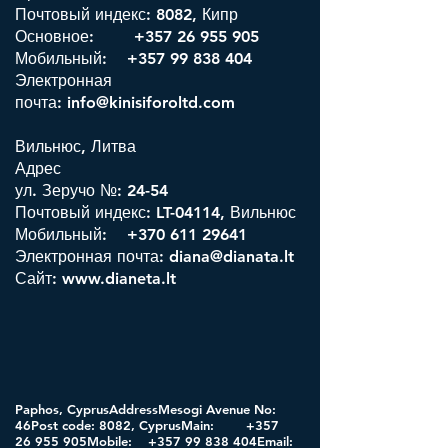
Почтовый индекс: 8082, Кипр
Основное:
+357 26 955 905
Мобильный: +357 99 838 404
Электронная
почта:
info@kinisiforoltd.com
Вильнюс, Литва
Адрес
ул. Зеручо №: 24-54
Почтовый индекс: LT-04114, Вильнюс
Мобильный:
+370 611 29641
Электронная почта:
diana@dianata.lt
Сайт:
www.dianeta.lt
Paphos, CyprusAddressMesogi Avenue No:
46Post code: 8082, CyprusMain:
+357
26 955
905Mobile:
+357 99 838
404Email: