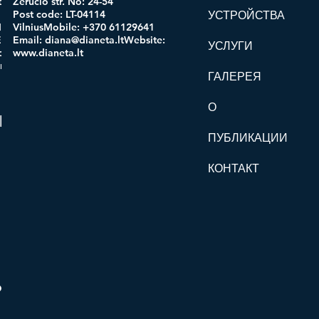
 code:
Zerucio str. No: 24-54
in:
Post code: LT-04114
УСТРОЙСТВА
obile:
VilniusMobile: +370 61129641
mail:
Email:
diana@dianeta.ltWebsite
:
УСЛУГИ
d.comWe
www.dianeta.lt
oro.com
ГАЛЕРЕЯ
О
oltd.com
ПУБЛИКАЦИИ
КОНТАКТ
com