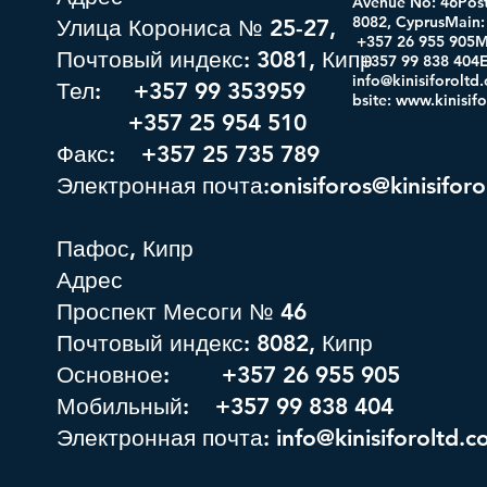
Avenue No: 46Post
8082, CyprusMa
Улица Корониса № 25-27,
+357 26 955 905M
Почтовый индекс: 3081, Кипр
+357 99 838 404E
info@kinisiforolt
Тел: +357 99 353959
bsite
:
www.kinisif
+357 25 954 510
Факс: +357 25 735 789
Электронная почта:onisiforos@kinisifor
Пафос, Кипр
Адрес
Проспект Месоги № 46
Почтовый индекс: 8082, Кипр
Основное: +357 26 955 905
Мобильный: +357 99 838 404
Электронная почта:
info@kinisiforoltd.