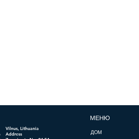
МЕНЮ
Vilnus, Lithuania
ДОМ
ogi
Address