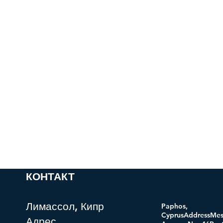
КОНТАКТ
Лимассол, Кипр
Paphos,
CyprusAddressMes
Адрес